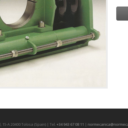
 15-A 20400 Tolosa (Spain) | Tel.
+34 943 67 08 11
|
normecanica@normeca