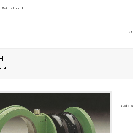
ecanica.com
Ol
-H
o T-H
Guía te