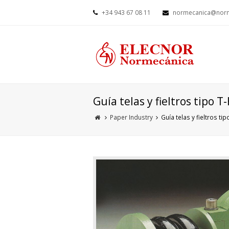
+34 943 67 08 11
normecanica@norm
Guía telas y fieltros tipo T
Paper Industry
Guía telas y fieltros tip